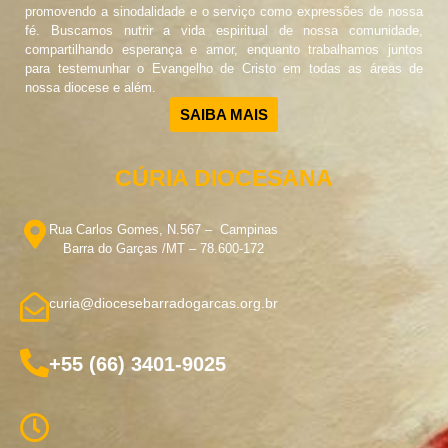
promovendo a sinodalidade e o serviço como expressões de nossa
fé. Buscamos nutrir a vida espiritual de nossa comunidade,
compartilhando esperança e amor, enquanto trabalhamos juntos
para testemunhar o Evangelho de Cristo em todas as áreas de
nossa diocese e além.
SAIBA MAIS
CÚRIA DIOCESANA
Rua Carlos Gomes, N.567 – Campinas
Barra do Garças /MT – 78.600-172
curia@diocesebarradogarcas.org.br
+55 (66) 3401-9025