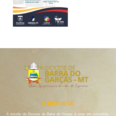
A DIOCESE
A missão da Diocese de Barra do Garças é viver em comunhão,