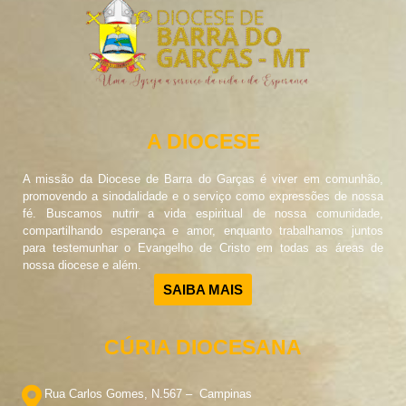
A DIOCESE
A missão da Diocese de Barra do Garças é viver em comunhão,
promovendo a sinodalidade e o serviço como expressões de nossa
fé. Buscamos nutrir a vida espiritual de nossa comunidade,
compartilhando esperança e amor, enquanto trabalhamos juntos
para testemunhar o Evangelho de Cristo em todas as áreas de
nossa diocese e além.
SAIBA MAIS
CÚRIA DIOCESANA
Rua Carlos Gomes, N.567 – Campinas