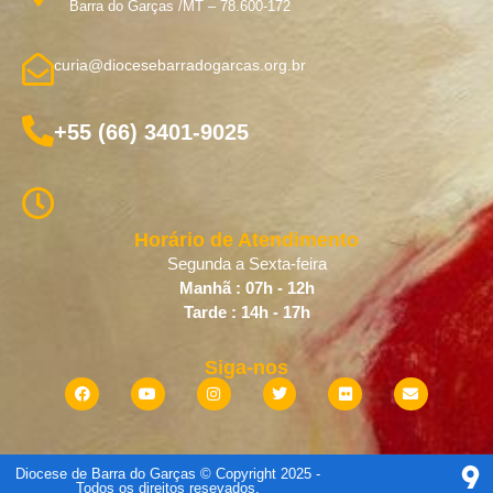
Barra do Garças /MT – 78.600-172
curia@diocesebarradogarcas.org.br
+55 (66) 3401-9025
Horário de Atendimento
Segunda a Sexta-feira
Manhã : 07h - 12h
Tarde : 14h - 17h
Siga-nos
Diocese de Barra do Garças © Copyright 2025 -
Todos os direitos resevados.