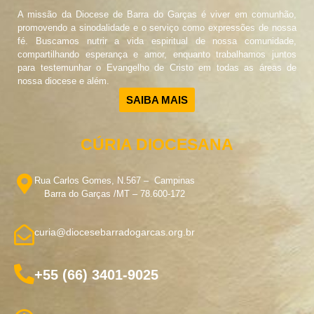
A missão da Diocese de Barra do Garças é viver em comunhão,
promovendo a sinodalidade e o serviço como expressões de nossa
fé. Buscamos nutrir a vida espiritual de nossa comunidade,
compartilhando esperança e amor, enquanto trabalhamos juntos
para testemunhar o Evangelho de Cristo em todas as áreas de
nossa diocese e além.
SAIBA MAIS
CÚRIA DIOCESANA
Rua Carlos Gomes, N.567 – Campinas
Barra do Garças /MT – 78.600-172
curia@diocesebarradogarcas.org.br
+55 (66) 3401-9025