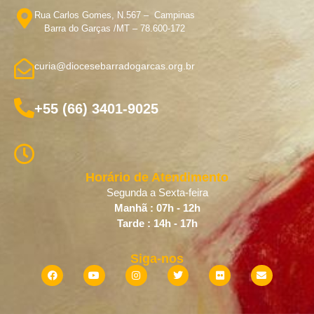
Rua Carlos Gomes, N.567 – Campinas
Barra do Garças /MT – 78.600-172
curia@diocesebarradogarcas.org.br
+55 (66) 3401-9025
Horário de Atendimento
Segunda a Sexta-feira
Manhã : 07h - 12h
Tarde : 14h - 17h
Siga-nos