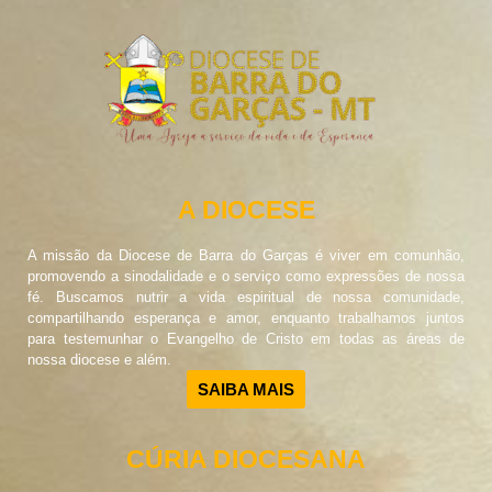
A DIOCESE
A missão da Diocese de Barra do Garças é viver em comunhão,
promovendo a sinodalidade e o serviço como expressões de nossa
fé. Buscamos nutrir a vida espiritual de nossa comunidade,
compartilhando esperança e amor, enquanto trabalhamos juntos
para testemunhar o Evangelho de Cristo em todas as áreas de
nossa diocese e além.
SAIBA MAIS
CÚRIA DIOCESANA