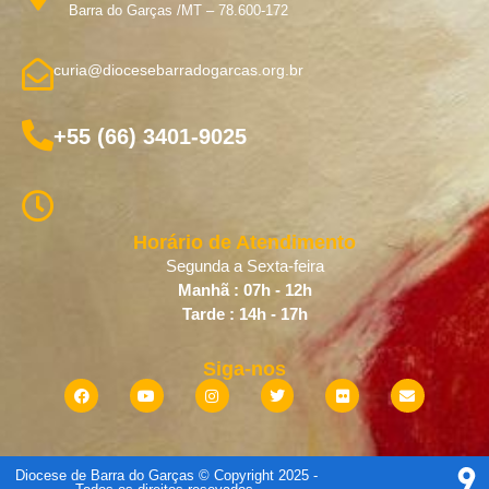
Barra do Garças /MT – 78.600-172
curia@diocesebarradogarcas.org.br
+55 (66) 3401-9025
Horário de Atendimento
Segunda a Sexta-feira
Manhã : 07h - 12h
Tarde : 14h - 17h
Siga-nos
Diocese de Barra do Garças © Copyright 2025 -