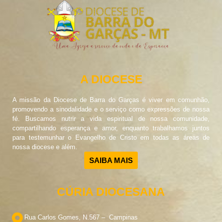
A DIOCESE
A missão da Diocese de Barra do Garças é viver em comunhão,
promovendo a sinodalidade e o serviço como expressões de nossa
fé. Buscamos nutrir a vida espiritual de nossa comunidade,
compartilhando esperança e amor, enquanto trabalhamos juntos
para testemunhar o Evangelho de Cristo em todas as áreas de
nossa diocese e além.
SAIBA MAIS
CÚRIA DIOCESANA
Rua Carlos Gomes, N.567 – Campinas