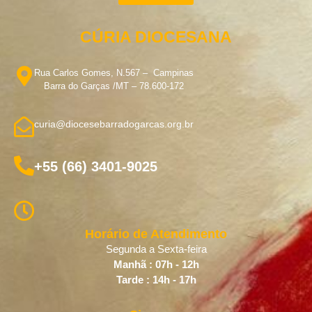
CÚRIA DIOCESANA
Rua Carlos Gomes, N.567 – Campinas
Barra do Garças /MT – 78.600-172
curia@diocesebarradogarcas.org.br
+55 (66) 3401-9025
Horário de Atendimento
Segunda a Sexta-feira
Manhã : 07h - 12h
Tarde : 14h - 17h