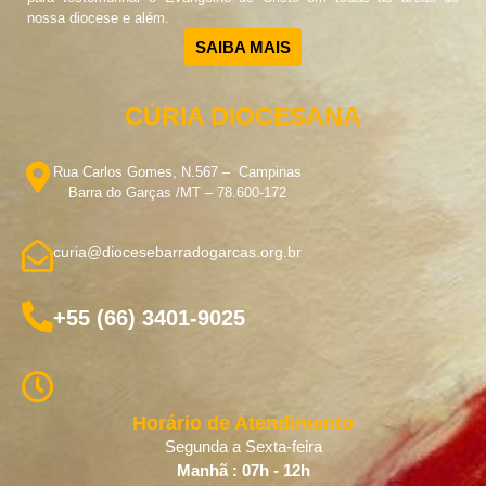
nossa diocese e além.
SAIBA MAIS
CÚRIA DIOCESANA
Rua Carlos Gomes, N.567 – Campinas
Barra do Garças /MT – 78.600-172
curia@diocesebarradogarcas.org.br
+55 (66) 3401-9025
Horário de Atendimento
Segunda a Sexta-feira
Manhã : 07h - 12h