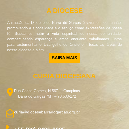
A DIOCESE
A missão da Diocese de Barra do Garças é viver em comunhão,
promovendo a sinodalidade e o serviço como expressões de nossa
fé. Buscamos nutrir a vida espiritual de nossa comunidade,
compartilhando esperança e amor, enquanto trabalhamos juntos
para testemunhar o Evangelho de Cristo em todas as áreas de
nossa diocese e além.
SAIBA MAIS
CÚRIA DIOCESANA
Rua Carlos Gomes, N.567 – Campinas
Barra do Garças /MT – 78.600-172
curia@diocesebarradogarcas.org.br