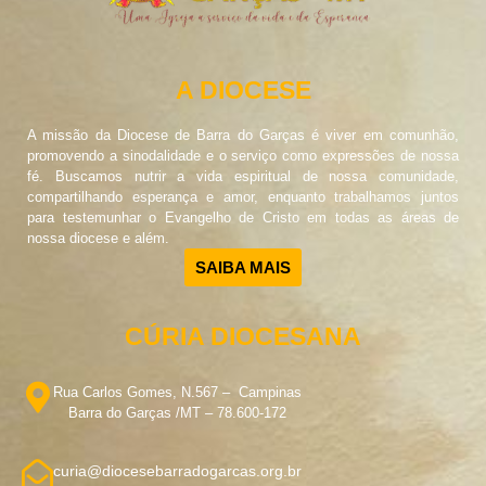
A DIOCESE
A missão da Diocese de Barra do Garças é viver em comunhão,
promovendo a sinodalidade e o serviço como expressões de nossa
fé. Buscamos nutrir a vida espiritual de nossa comunidade,
compartilhando esperança e amor, enquanto trabalhamos juntos
para testemunhar o Evangelho de Cristo em todas as áreas de
nossa diocese e além.
SAIBA MAIS
CÚRIA DIOCESANA
Rua Carlos Gomes, N.567 – Campinas
Barra do Garças /MT – 78.600-172
curia@diocesebarradogarcas.org.br