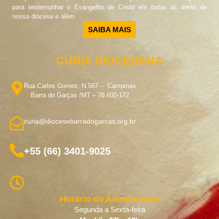
para testemunhar o Evangelho de Cristo em todas as áreas de
nossa diocese e além.
SAIBA MAIS
CÚRIA DIOCESANA
Rua Carlos Gomes, N.567 – Campinas
Barra do Garças /MT – 78.600-172
curia@diocesebarradogarcas.org.br
+55 (66) 3401-9025
Horário de Atendimento
Segunda a Sexta-feira