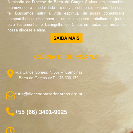
A missão da Diocese de Barra do Garças é viver em comunhão,
promovendo a sinodalidade e o serviço como expressões de nossa
fé. Buscamos nutrir a vida espiritual de nossa comunidade,
compartilhando esperança e amor, enquanto trabalhamos juntos
para testemunhar o Evangelho de Cristo em todas as áreas de
nossa diocese e além.
SAIBA MAIS
CÚRIA DIOCESANA
Rua Carlos Gomes, N.567 – Campinas
Barra do Garças /MT – 78.600-172
curia@diocesebarradogarcas.org.br
+55 (66) 3401-9025