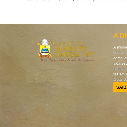
A D
A missã
comunhã
como ex
vida es
esperan
testem
áreas d
SAIB