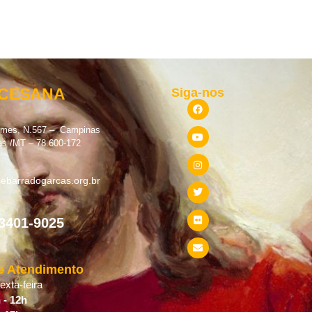
OCESANA
Siga-nos
omes, N.567 – Campinas
as /MT – 78.600-172
ebarradogarcas.org.br
 3401-9025
e Atendimento
xta-feira
 - 12h