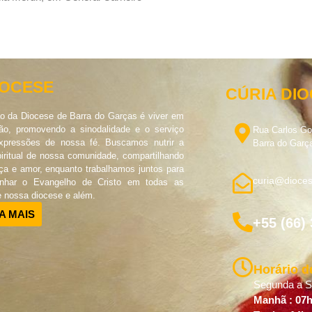
IOCESE
CÚRIA DI
o da Diocese de Barra do Garças é viver em
o, promovendo a sinodalidade e o serviço
Rua Carlos G
pressões de nossa fé. Buscamos nutrir a
Barra do Garç
piritual de nossa comunidade, compartilhando
ça e amor, enquanto trabalhamos juntos para
curia@dioces
unhar o Evangelho de Cristo em todas as
e nossa diocese e além.
A MAIS
+55 (66)
Horário d
Segunda a Se
Manhã : 07h