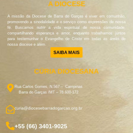
A DIOCESE
A missão da Diocese de Barra do Garças é viver em comunhão,
promovendo a sinodalidade e o serviço como expressões de nossa
fé. Buscamos nutrir a vida espiritual de nossa comunidade,
compartilhando esperança e amor, enquanto trabalhamos juntos
para testemunhar o Evangelho de Cristo em todas as áreas de
nossa diocese e além.
SAIBA MAIS
CÚRIA DIOCESANA
Rua Carlos Gomes, N.567 – Campinas
Barra do Garças /MT – 78.600-172
curia@diocesebarradogarcas.org.br
+55 (66) 3401-9025