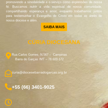
promovendo a sinodalidade e o serviço como expressões de nossa
fé. Buscamos nutrir a vida espiritual de nossa comunidade,
compartilhando esperança e amor, enquanto trabalhamos juntos
para testemunhar o Evangelho de Cristo em todas as áreas de
nossa diocese e além.
SAIBA MAIS
CÚRIA DIOCESANA
Rua Carlos Gomes, N.567 – Campinas
Barra do Garças /MT – 78.600-172
curia@diocesebarradogarcas.org.br
+55 (66) 3401-9025