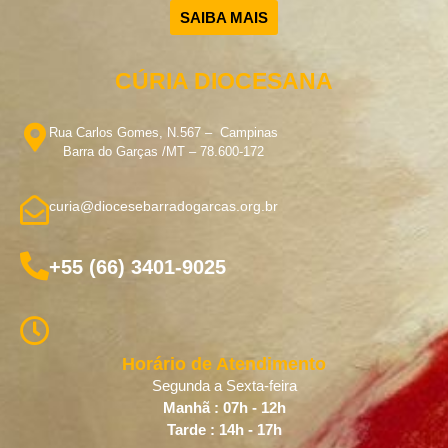
SAIBA MAIS
CÚRIA DIOCESANA
Rua Carlos Gomes, N.567 – Campinas
Barra do Garças /MT – 78.600-172
curia@diocesebarradogarcas.org.br
+55 (66) 3401-9025
Horário de Atendimento
Segunda a Sexta-feira
Manhã : 07h - 12h
Tarde : 14h - 17h