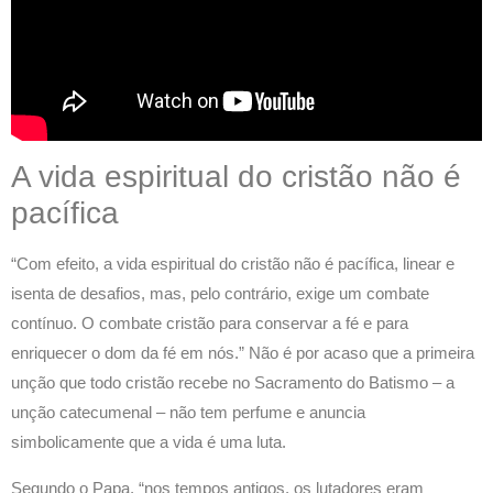
A vida espiritual do cristão não é
pacífica
“Com efeito, a vida espiritual do cristão não é pacífica, linear e
isenta de desafios, mas, pelo contrário, exige um combate
contínuo. O combate cristão para conservar a fé e para
enriquecer o dom da fé em nós.” Não é por acaso que a primeira
unção que todo cristão recebe no Sacramento do Batismo – a
unção catecumenal – não tem perfume e anuncia
simbolicamente que a vida é uma luta.
Segundo o Papa, “nos tempos antigos, os lutadores eram