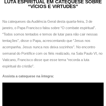
LUTA ESPIRITUAL EM CATEQUESE SOBRE
“VÍCIOS E VIRTUDES”
Na catequeses da Audiência Geral desta quarta-feira, 3 de
janeiro, o Papa Francisco falou sobre “O combate espiritual”.
“Todos somos tentados e temos de lutar para não cair nessas
tentações”, disse o Papa, acrescentando que “Jesus nos
acompanha. Jesus nunca nos deixa sozinhos”. No encontro
semanal do Pontífice com os fiéis realizado, na Sala Paulo VI, no
Vaticano, Francisco disse que esse tema “recorda a luta
espiritual do cristão”.
Assista a catequese na íntegra: