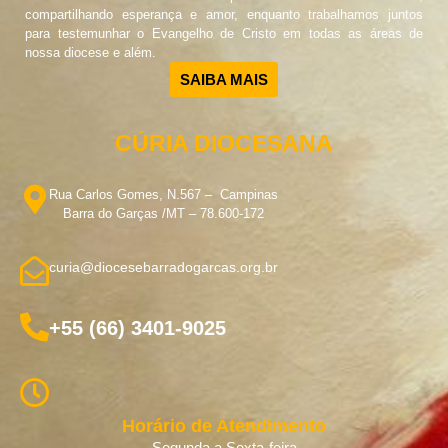
compartilhando esperança e amor, enquanto trabalhamos juntos
para testemunhar o Evangelho de Cristo em todas as áreas de
nossa diocese e além.
SAIBA MAIS
CÚRIA DIOCESANA
Rua Carlos Gomes, N.567 – Campinas
Barra do Garças /MT – 78.600-172
curia@diocesebarradogarcas.org.br
+55 (66) 3401-9025
Horário de Atendimento
Segunda a Sexta-feira