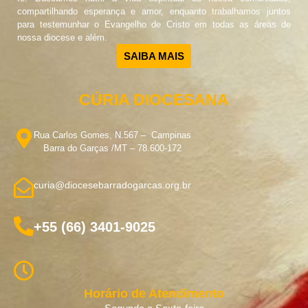
compartilhando esperança e amor, enquanto trabalhamos juntos
para testemunhar o Evangelho de Cristo em todas as áreas de
nossa diocese e além.
SAIBA MAIS
CÚRIA DIOCESANA
Rua Carlos Gomes, N.567 – Campinas
Barra do Garças /MT – 78.600-172
curia@diocesebarradogarcas.org.br
+55 (66) 3401-9025
Horário de Atendimento