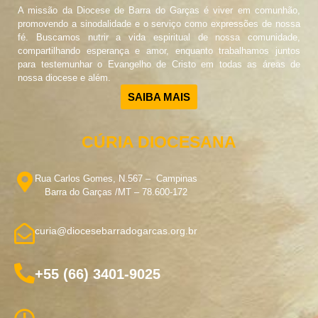
A missão da Diocese de Barra do Garças é viver em comunhão,
promovendo a sinodalidade e o serviço como expressões de nossa
fé. Buscamos nutrir a vida espiritual de nossa comunidade,
compartilhando esperança e amor, enquanto trabalhamos juntos
para testemunhar o Evangelho de Cristo em todas as áreas de
nossa diocese e além.
SAIBA MAIS
CÚRIA DIOCESANA
Rua Carlos Gomes, N.567 – Campinas
Barra do Garças /MT – 78.600-172
curia@diocesebarradogarcas.org.br
+55 (66) 3401-9025