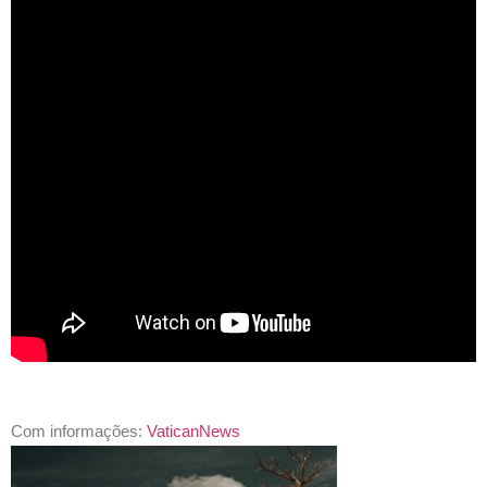
Com informações:
VaticanNews