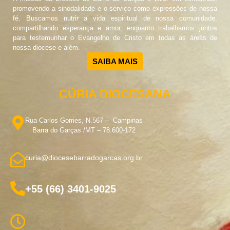
promovendo a sinodalidade e o serviço como expressões de nossa
fé. Buscamos nutrir a vida espiritual de nossa comunidade,
compartilhando esperança e amor, enquanto trabalhamos juntos
para testemunhar o Evangelho de Cristo em todas as áreas de
nossa diocese e além.
SAIBA MAIS
CÚRIA DIOCESANA
Rua Carlos Gomes, N.567 – Campinas
Barra do Garças /MT – 78.600-172
curia@diocesebarradogarcas.org.br
+55 (66) 3401-9025