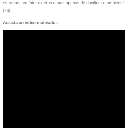
estranho, um fator externo capaz apenas de danificar o ambiente”
(26).
Assista ao vídeo motivador: