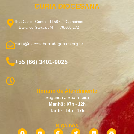
CÚRIA DIOCESANA
Rua Carlos Gomes, N.567 – Campinas
Barra do Garças /MT – 78.600-172
curia@diocesebarradogarcas.org.br
+55 (66) 3401-9025
Horário de Atendimento
Segunda a Sexta-feira
Manhã : 07h - 12h
Tarde : 14h - 17h
Siga-nos