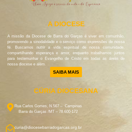
A DIOCESE
A missão da Diocese de Barra do Garças é viver em comunhão,
promovendo a sinodalidade e o serviço como expressões de nossa
fé. Buscamos nutrir a vida espiritual de nossa comunidade,
compartilhando esperança e amor, enquanto trabalhamos juntos
para testemunhar o Evangelho de Cristo em todas as áreas de
nossa diocese e além.
SAIBA MAIS
CÚRIA DIOCESANA
Rua Carlos Gomes, N.567 – Campinas
Barra do Garças /MT – 78.600-172
curia@diocesebarradogarcas.org.br