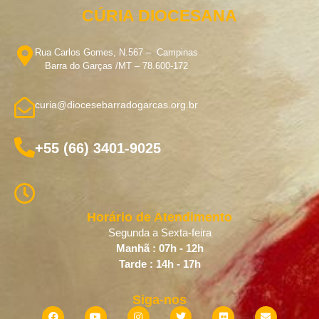
CÚRIA DIOCESANA
Rua Carlos Gomes, N.567 – Campinas
Barra do Garças /MT – 78.600-172
curia@diocesebarradogarcas.org.br
+55 (66) 3401-9025
Horário de Atendimento
Segunda a Sexta-feira
Manhã : 07h - 12h
Tarde : 14h - 17h
Siga-nos