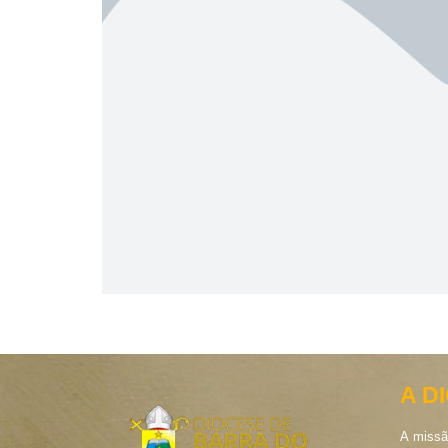
A D
A missã