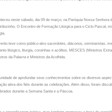
teceu neste sábado, dia 09 de março, na Paróquia Nossa Senhora d
irãozinho. O Encontro de Formação Litúrgica para o Ciclo Pascal, m
gia.
ento teve como público-alvo sacerdotes, diáconos, seminaristas, m
anto litúrgico, liturgia, coroinhas e acólitos, MESCES (Ministros Ex
stros da Palavra e Ministros da Acolhida.
tunidade de aprofundar seus conhecimentos sobre os diversos aspectos
ação ativa dos fiéis durante as celebrações. Além disso, foram discut
lebrados durante a Semana Santa e a Páscoa.
 a aprendizagem teórica, mas também promoveu a troca de experiênc