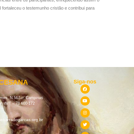
fortaleceu o testemunho cristão e contribui para
OCESANA
Siga-nos
omes, N.567 – Campinas
as /MT – 78.600-172
ebarradogarcas.org.br