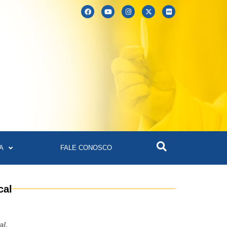
A
FALE CONOSCO
cal
al.