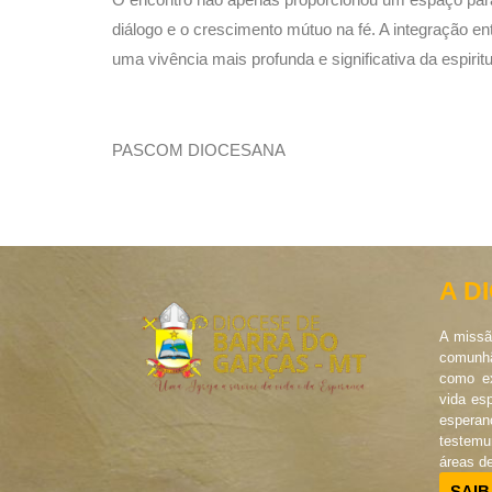
diálogo e o crescimento mútuo na fé. A integração en
uma vivência mais profunda e significativa da espiritu
PASCOM DIOCESANA
A D
A missã
comunhã
como ex
vida es
esperan
testem
áreas d
SAIB