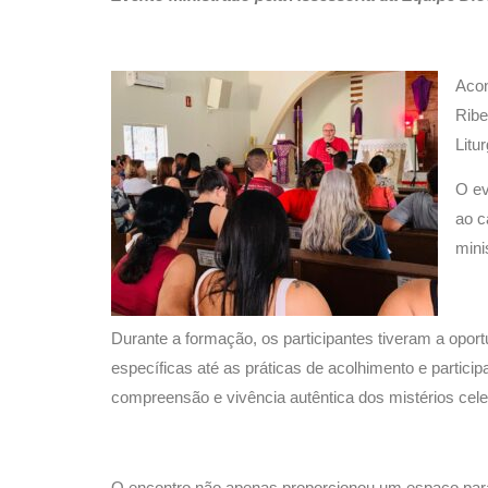
Acon
Ribe
Litur
O ev
ao c
mini
Durante a formação, os participantes tiveram a opor
específicas até as práticas de acolhimento e particip
compreensão e vivência autêntica dos mistérios ce
O encontro não apenas proporcionou um espaço para