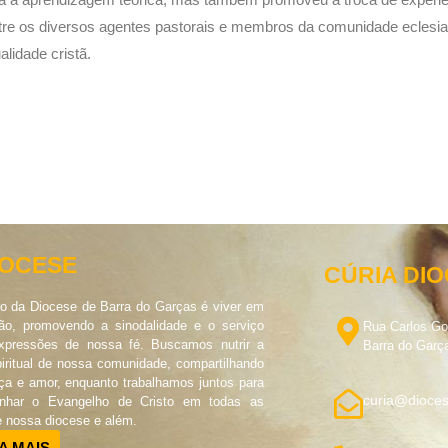
tre os diversos agentes pastorais e membros da comunidade eclesial 
alidade cristã.
IOCESE
CÚRIA DI
o da Diocese de Barra do Garças é viver em
o, promovendo a sinodalidade e o serviço
Rua Carlos G
pressões de nossa fé. Buscamos nutrir a
Barra do Garç
piritual de nossa comunidade, compartilhando
ça e amor, enquanto trabalhamos juntos para
curia@dioces
unhar o Evangelho de Cristo em todas as
e nossa diocese e além.
A MAIS