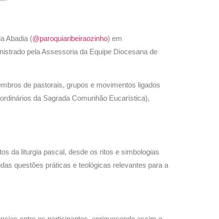
a Abadia (
@paroquiaribeiraozinho
) em
inistrado pela Assessoria da Equipe Diocesana de
embros de pastorais, grupos e movimentos ligados
traordinários da Sagrada Comunhão Eucarística),
 da liturgia pascal, desde os ritos e simbologias
idas questões práticas e teológicas relevantes para a
ias entre os participantes, enriquecendo assim o