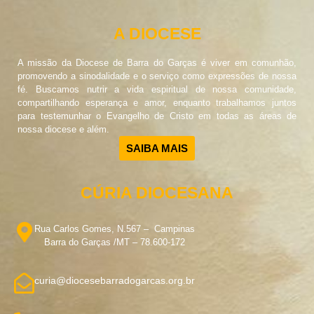
A DIOCESE
A missão da Diocese de Barra do Garças é viver em comunhão,
promovendo a sinodalidade e o serviço como expressões de nossa
fé. Buscamos nutrir a vida espiritual de nossa comunidade,
compartilhando esperança e amor, enquanto trabalhamos juntos
para testemunhar o Evangelho de Cristo em todas as áreas de
nossa diocese e além.
SAIBA MAIS
CÚRIA DIOCESANA
Rua Carlos Gomes, N.567 – Campinas
Barra do Garças /MT – 78.600-172
curia@diocesebarradogarcas.org.br