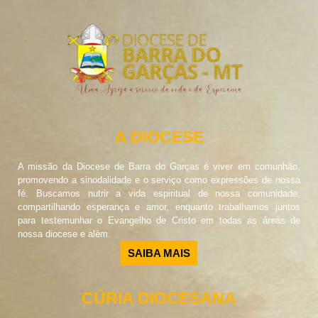
A DIOCESE
A missão da Diocese de Barra do Garças é viver em comunhão,
promovendo a sinodalidade e o serviço como expressões de nossa
fé. Buscamos nutrir a vida espiritual de nossa comunidade,
compartilhando esperança e amor, enquanto trabalhamos juntos
para testemunhar o Evangelho de Cristo em todas as áreas de
nossa diocese e além.
SAIBA MAIS
CÚRIA DIOCESANA