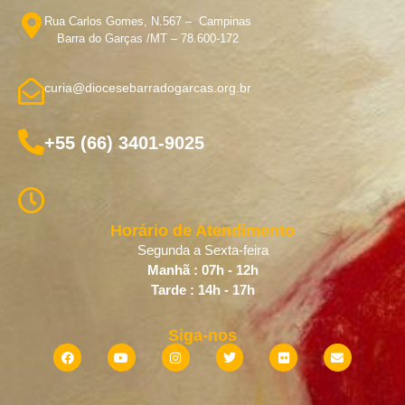
Rua Carlos Gomes, N.567 – Campinas
Barra do Garças /MT – 78.600-172
curia@diocesebarradogarcas.org.br
+55 (66) 3401-9025
Horário de Atendimento
Segunda a Sexta-feira
Manhã : 07h - 12h
Tarde : 14h - 17h
Siga-nos