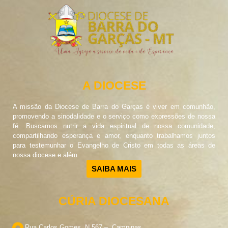
A DIOCESE
A missão da Diocese de Barra do Garças é viver em comunhão,
promovendo a sinodalidade e o serviço como expressões de nossa
fé. Buscamos nutrir a vida espiritual de nossa comunidade,
compartilhando esperança e amor, enquanto trabalhamos juntos
para testemunhar o Evangelho de Cristo em todas as áreas de
nossa diocese e além.
SAIBA MAIS
CÚRIA DIOCESANA
Rua Carlos Gomes, N.567 – Campinas