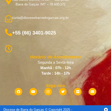
Barra do Garças /MT – 78.600-172
curia@diocesebarradogarcas.org.br
+55 (66) 3401-9025
Horário de Atendimento
Segunda a Sexta-feira
Manhã : 07h - 12h
Tarde : 14h - 17h
Siga-nos
Diocese de Barra do Garças © Copyright 2025 -