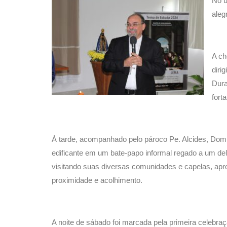
No ú
aleg
A ch
diri
Dura
fort
À tarde, acompanhado pelo pároco Pe. Alcides, Dom
edificante em um bate-papo informal regado a um del
visitando suas diversas comunidades e capelas, apro
proximidade e acolhimento.
A noite de sábado foi marcada pela primeira celeb