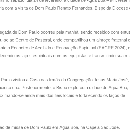
ltimo sábado, dia 24 de fevereiro, a cidade de Água Boa – MT, te
ria com a visita de Dom Paulo Renato Fernandes, Bispo da Diocese 
egada de Dom Paulo ocorreu pela manhã, sendo recebido com entu
giu-se ao Centro de Pastoral, onde compartilhou um almoço fraterna
nte o Encontro de Acolhida e Renovação Espiritual (EACRE 2024), o 
alecendo os laços espirituais com os equipistas e transmitindo sua 
 Paulo visitou a Casa das Irmãs da Congregação Jesus Maria José, 
icioso chá. Posteriormente, o Bispo explorou a cidade de Água Boa,
ximando-se ainda mais dos fiéis locais e fortalecendo os laços de
ração de missa de Dom Paulo em Água Boa, na Capela São José.