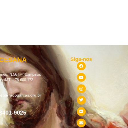
OCESANA
Siga-nos
omes, N.567 – Campinas
as /MT – 78.600-172
ebarradogarcas.org.br
 3401-9025