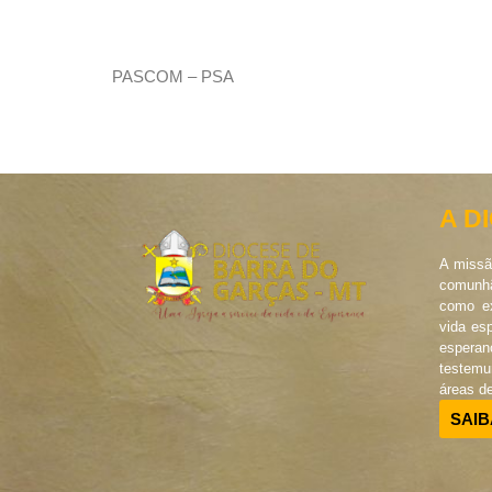
PASCOM – PSA
A D
A missã
comunhã
como ex
vida es
esperan
testem
áreas d
SAIB