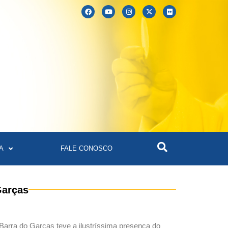
A
FALE CONOSCO
Garças
Barra do Garças teve a ilustríssima presença do