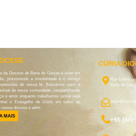
IOCESE
CÚRIA DI
o da Diocese de Barra do Garças é viver em
o, promovendo a sinodalidade e o serviço
Rua Carlos G
pressões de nossa fé. Buscamos nutrir a
Barra do Garç
piritual de nossa comunidade, compartilhando
ça e amor, enquanto trabalhamos juntos para
curia@dioces
unhar o Evangelho de Cristo em todas as
e nossa diocese e além.
A MAIS
+55 (66)