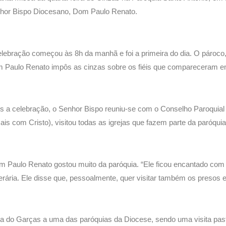
hor Bispo Diocesano, Dom Paulo Renato.
elebração começou às 8h da manhã e foi a primeira do dia. O pároc
 Paulo Renato impôs as cinzas sobre os fiéis que compareceram em
s a celebração, o Senhor Bispo reuniu-se com o Conselho Paroquia
ais com Cristo), visitou todas as igrejas que fazem parte da paróq
 Paulo Renato gostou muito da paróquia. “Ele ficou encantado com 
cerária. Ele disse que, pessoalmente, quer visitar também os presos e 
Barra do Garças a uma das paróquias da Diocese, sendo uma visita past