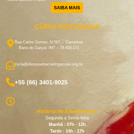
SAIBA MAIS
CÚRIA DIOCESANA
Rua Carlos Gomes, N.567 – Campinas
Barra do Garças /MT – 78.600-172
curia@diocesebarradogarcas.org.br
+55 (66) 3401-9025
Horário de Atendimento
Segunda a Sexta-feira
Manhã : 07h - 12h
Tarde : 14h - 17h