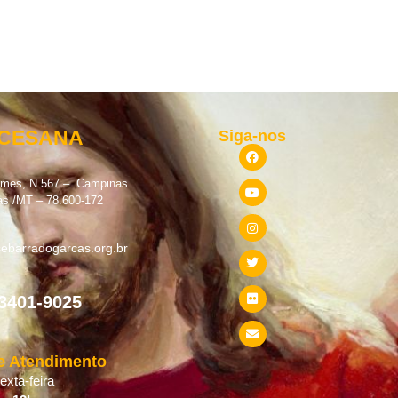
OCESANA
Siga-nos
omes, N.567 – Campinas
as /MT – 78.600-172
ebarradogarcas.org.br
 3401-9025
e Atendimento
xta-feira