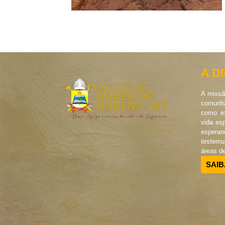
A D
A missã
comunhã
como ex
vida es
esperan
testem
áreas d
SAIB