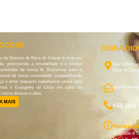
IOCESE
CÚRIA DI
o da Diocese de Barra do Garças é viver em
o, promovendo a sinodalidade e o serviço
Rua Carlos G
pressões de nossa fé. Buscamos nutrir a
Barra do Garç
piritual de nossa comunidade, compartilhando
ça e amor, enquanto trabalhamos juntos para
curia@dioces
unhar o Evangelho de Cristo em todas as
e nossa diocese e além.
A MAIS
+55 (66)
Horário d
Segunda a Se