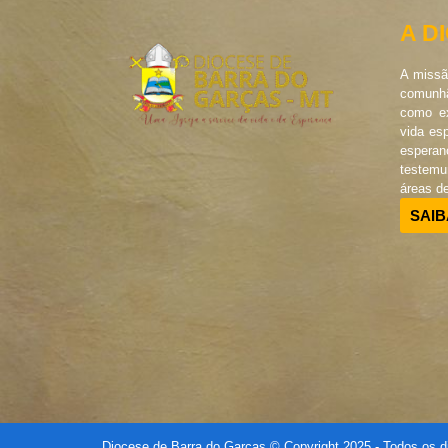
A D
A missã
comunhã
como ex
vida es
esperan
testem
áreas d
SAIB
Diocese de Barra do Garças © Copyright 2025 - Todos os di