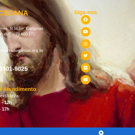
OCESANA
Siga-nos
omes, N.567 – Campinas
as /MT – 78.600-172
ebarradogarcas.org.br
 3401-9025
e Atendimento
xta-feira
 - 12h
- 17h