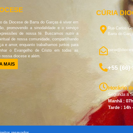
IOCESE
CÚRIA DI
o da Diocese de Barra do Garças é viver em
o, promovendo a sinodalidade e o serviço
Rua Carlos G
pressões de nossa fé. Buscamos nutrir a
Barra do Garç
piritual de nossa comunidade, compartilhando
ça e amor, enquanto trabalhamos juntos para
curia@dioces
unhar o Evangelho de Cristo em todas as
e nossa diocese e além.
A MAIS
+55 (66)
Horário d
Segunda a Se
Manhã : 07h
Tarde : 14h 
reitos resevados.