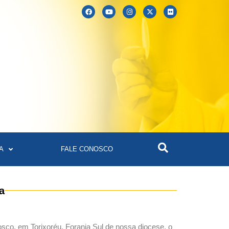
A
FALE CONOSCO
a
co, em Torixoréu, Forania Sul de nossa diocese, o