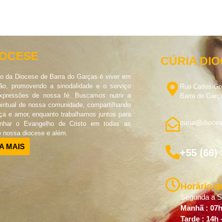
IOCESE
CÚRIA DI
o da Diocese de Barra do Garças é viver em
o, promovendo a sinodalidade e o serviço
Rua Carlos G
pressões de nossa fé. Buscamos nutrir a
Barra do Garç
piritual de nossa comunidade, compartilhando
ça e amor, enquanto trabalhamos juntos para
curia@dioces
unhar o Evangelho de Cristo em todas as
e nossa diocese e além.
A MAIS
+55 (66)
Horário d
Segunda a Se
Manhã : 07h
Tarde : 14h 