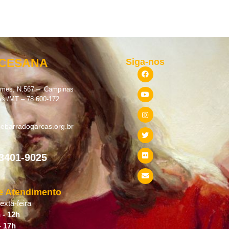
OCESANA
Siga-nos
omes, N.567 – Campinas
as /MT – 78.600-172
ebarradogarcas.org.br
 3401-9025
e Atendimento
xta-feira
 - 12h
- 17h