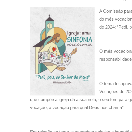
A Comissão para
do mês vocaciona
de 2024: “Pedi, 
O mês vocacional
responsabilidade
O tema foi apro
Vocações de 202
que compõe a igreja dá a sua nota, o seu tom para 
vocação, a vocação para qual Deus nos chama”.
Em relação ao tema, o sacerdote enfatiza a importân