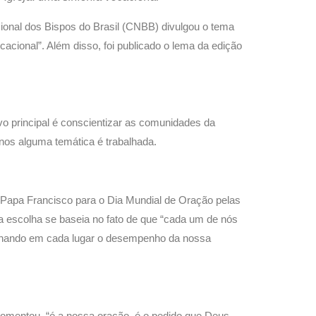
onal dos Bispos do Brasil (CNBB) divulgou o tema
cacional”. Além disso, foi publicado o lema da edição
vo principal é conscientizar as comunidades da
nos alguma temática é trabalhada.
apa Francisco para o Dia Mundial de Oração pelas
 escolha se baseia no fato de que “cada um de nós
 olhando em cada lugar o desempenho da nossa
 comentou, “é a nossa oração, é o pedido que Deus