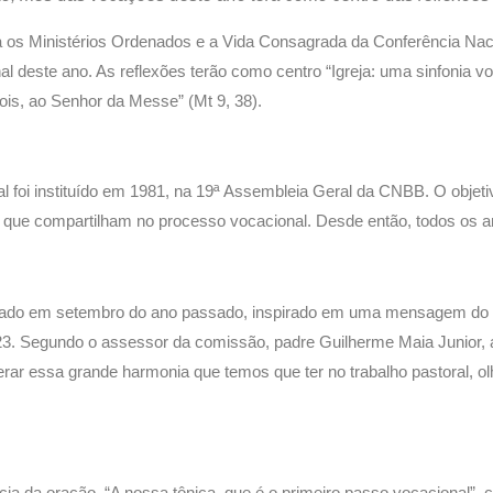
 os Ministérios Ordenados e a Vida Consagrada da Conferência Naci
l deste ano. As reflexões terão como centro “Igreja: uma sinfonia vo
pois, ao Senhor da Messe” (Mt 9, 38).
 foi instituído em 1981, na 19ª Assembleia Geral da CNBB. O objeti
 que compartilham no processo vocacional. Desde então, todos os a
vado em setembro do ano passado, inspirado em uma mensagem do P
3. Segundo o assessor da comissão, padre Guilherme Maia Junior, a
gerar essa grande harmonia que temos que ter no trabalho pastoral,
cia da oração. “A nossa tônica, que é o primeiro passo vocacional”,