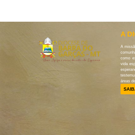
A D
A missã
comunhã
como ex
vida es
esperan
testem
áreas d
SAIB