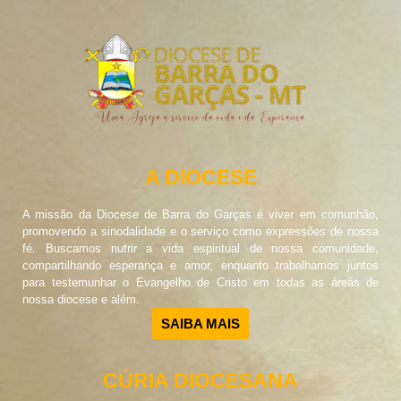
A DIOCESE
A missão da Diocese de Barra do Garças é viver em comunhão,
promovendo a sinodalidade e o serviço como expressões de nossa
fé. Buscamos nutrir a vida espiritual de nossa comunidade,
compartilhando esperança e amor, enquanto trabalhamos juntos
para testemunhar o Evangelho de Cristo em todas as áreas de
nossa diocese e além.
SAIBA MAIS
CÚRIA DIOCESANA