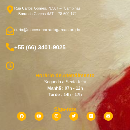
Rua Carlos Gomes, N.567 – Campinas
Barra do Garças /MT – 78.600-172
curia@diocesebarradogarcas.org.br
+55 (66) 3401-9025
Horário de Atendimento
Segunda a Sexta-feira
Manhã : 07h - 12h
Tarde : 14h - 17h
Siga-nos