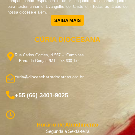
compartilhando esperança e amor, enquanto trabalhamos juntos
para testemunhar o Evangelho de Cristo em todas as áreas de
nossa diocese e além.
SAIBA MAIS
CÚRIA DIOCESANA
Rua Carlos Gomes, N.567 – Campinas
Barra do Garças /MT – 78.600-172
curia@diocesebarradogarcas.org.br
+55 (66) 3401-9025
Horário de Atendimento
Segunda a Sexta-feira