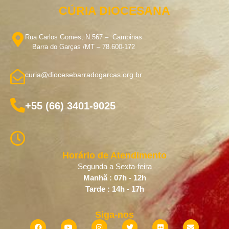
CÚRIA DIOCESANA
Rua Carlos Gomes, N.567 – Campinas
Barra do Garças /MT – 78.600-172
curia@diocesebarradogarcas.org.br
+55 (66) 3401-9025
Horário de Atendimento
Segunda a Sexta-feira
Manhã : 07h - 12h
Tarde : 14h - 17h
Siga-nos