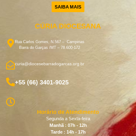
SAIBA MAIS
CÚRIA DIOCESANA
Rua Carlos Gomes, N.567 – Campinas
Barra do Garças /MT – 78.600-172
curia@diocesebarradogarcas.org.br
+55 (66) 3401-9025
Horário de Atendimento
Segunda a Sexta-feira
Manhã : 07h - 12h
Tarde : 14h - 17h