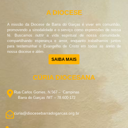
A DIOCESE
A missão da Diocese de Barra do Garças é viver em comunhão,
promovendo a sinodalidade e o serviço como expressões de nossa
fé. Buscamos nutrir a vida espiritual de nossa comunidade,
compartilhando esperança e amor, enquanto trabalhamos juntos
para testemunhar o Evangelho de Cristo em todas as áreas de
nossa diocese e além.
SAIBA MAIS
CÚRIA DIOCESANA
Rua Carlos Gomes, N.567 – Campinas
Barra do Garças /MT – 78.600-172
curia@diocesebarradogarcas.org.br