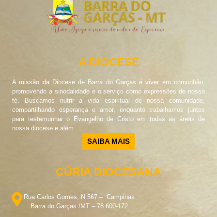
A DIOCESE
A missão da Diocese de Barra do Garças é viver em comunhão,
promovendo a sinodalidade e o serviço como expressões de nossa
fé. Buscamos nutrir a vida espiritual de nossa comunidade,
compartilhando esperança e amor, enquanto trabalhamos juntos
para testemunhar o Evangelho de Cristo em todas as áreas de
nossa diocese e além.
SAIBA MAIS
CÚRIA DIOCESANA
Rua Carlos Gomes, N.567 – Campinas
Barra do Garças /MT – 78.600-172